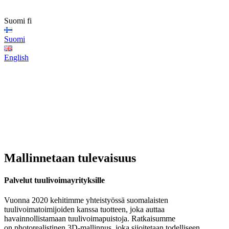
Suomi
fi
Suomi
English
Mallinnetaan tulevaisuus
Palvelut tuulivoima­yrityksille
Vuonna 2020 kehitimme yhteistyössä suomalaisten
tuulivoimatoimijoiden kanssa tuotteen, joka auttaa
havainnollistamaan tuulivoimapuistoja. Ratkaisumme
on photorealistinen 3D-mallinnus, joka sijoitetaan todelliseen