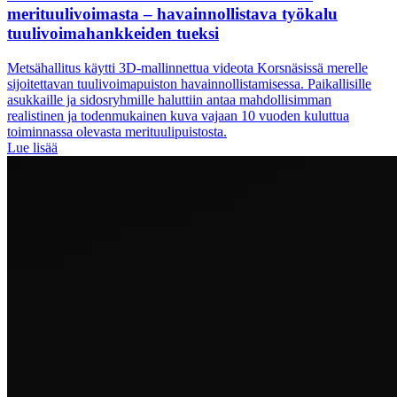
merituulivoimasta – havainnollistava työkalu
tuulivoimahankkeiden tueksi
Metsähallitus käytti 3D-mallinnettua videota Korsnäsissä merelle
sijoitettavan tuulivoimapuiston havainnollistamisessa. Paikallisille
asukkaille ja sidosryhmille haluttiin antaa mahdollisimman
realistinen ja todenmukainen kuva vajaan 10 vuoden kuluttua
toiminnassa olevasta merituulipuistosta.
Lue lisää