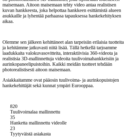
maisemaan. Aitoon maisemaan tehty video antaa realistisen
kuvan hankkeesta, joka helpottaa hankkeen esittämistä alueen
asukkaille ja lyhentää parhaassa tapauksessa hankekehityksen
aikaa.
Olemme sen jälkeen kehittäneet alan tarpeisiin erilaisia tuotteita
ja kehitämme jatkuvasti niitä lisää. Tällä hetkellä tarjoamme
laadukkaita valokuvasovitteita, interaktiivisia 360-videota ja
realistisia 3D-mallinnettuja videoita tuulivoimahankkeisiin ja
aurinkopaneelipuistoihin. Kaikki meidän tuotteet tehdään
photorealistisesti aitoon maisemaan.
Asiakkaitamme ovat pääosin tuulivoima- ja aurinkopuistojen
hankekehittäjät sekä kunnat ympäri Eurooppaa.
820
Tuulivoimalaa mallinnettu
35
Hanketta mallinnettu videolle
23
Tyytyväistä asiakasta