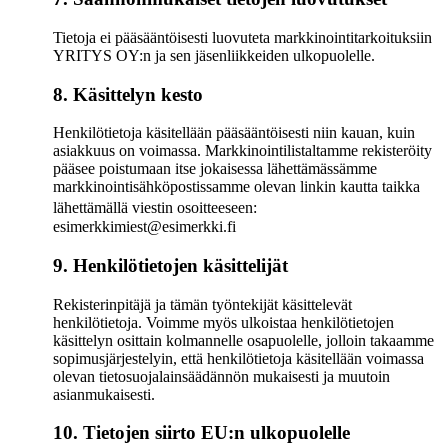
Tietoja ei pääsääntöisesti luovuteta markkinointitarkoituksiin
YRITYS OY:n ja sen jäsenliikkeiden ulkopuolelle.
8. Käsittelyn kesto
Henkilötietoja käsitellään pääsääntöisesti niin kauan, kuin
asiakkuus on voimassa. Markkinointilistaltamme rekisteröity
pääsee poistumaan itse jokaisessa lähettämässämme
markkinointisähköpostissamme olevan linkin kautta taikka
lähettämällä viestin osoitteeseen:
esimerkkimiest@esimerkki.fi
9. Henkilötietojen käsittelijät
Rekisterinpitäjä ja tämän työntekijät käsittelevät
henkilötietoja. Voimme myös ulkoistaa henkilötietojen
käsittelyn osittain kolmannelle osapuolelle, jolloin takaamme
sopimusjärjestelyin, että henkilötietoja käsitellään voimassa
olevan tietosuojalainsäädännön mukaisesti ja muutoin
asianmukaisesti.
10. Tietojen siirto EU:n ulkopuolelle