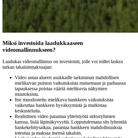
Miksi investoida laadukkaaseen
videomallinnukseen?
Laadukas videomallinnus on investointi, jolle voi miltei laskea
tarkan takaisinmaksuajan:
Video antaa alueen asukkaille tarkimman mahdollisen
mielikuvan puiston vaikutuksista maisemaan ja parhaassa
tapauksessa poistaa vääriä mielikuvia näkymien
muutoksista.
Itse muodostettu mielikuva hankkeen vaikutuksista
vaikeuttaa hankkeen hyväksymistä ja mutkistaa
keskusteluita.
Realistinen video parantaa yhteistyötä sidosryhmien
kanssa, lisää läpinäkyvyyttä. Lopputulemana siis lyhentää
hankekehitysaikaa, parantaa hankkeen mahdollisuuksia
toteutua ja maksaa itsensä takaisin.