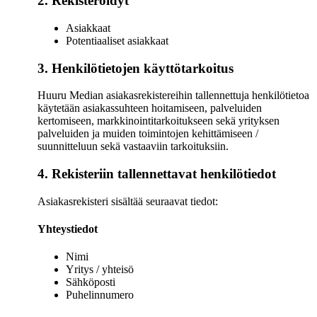
2. Rekisteröidyt
Asiakkaat
Potentiaaliset asiakkaat
3. Henkilötietojen käyttötarkoitus
Huuru Median asiakasrekistereihin tallennettuja henkilötietoa
käytetään asiakassuhteen hoitamiseen, palveluiden
kertomiseen, markkinointitarkoitukseen sekä yrityksen
palveluiden ja muiden toimintojen kehittämiseen /
suunnitteluun sekä vastaaviin tarkoituksiin.
4. Rekisteriin tallennettavat henkilötiedot
Asiakasrekisteri sisältää seuraavat tiedot:
Yhteystiedot
Nimi
Yritys / yhteisö
Sähköposti
Puhelinnumero