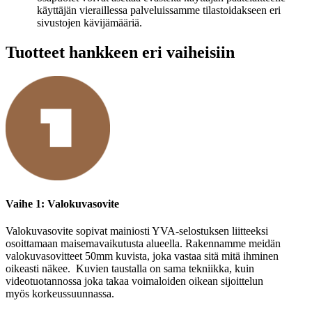
käyttäjän vieraillessa palveluissamme tilastoidakseen eri
sivustojen kävijämääriä.
Tuotteet hankkeen eri vaiheisiin
Vaihe 1: Valokuvasovite
Valokuvasovite sopivat mainiosti YVA-selostuksen liitteeksi
osoittamaan maisemavaikutusta alueella. Rakennamme meidän
valokuvasovitteet 50mm kuvista, joka vastaa sitä mitä ihminen
oikeasti näkee. Kuvien taustalla on sama tekniikka, kuin
videotuotannossa joka takaa voimaloiden oikean sijoittelun
myös korkeussuunnassa.