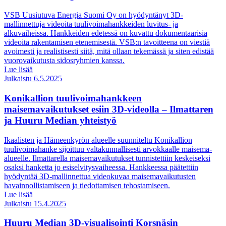
VSB Uusiutuva Energia Suomi Oy on hyödyntänyt 3D-
mallinnettuja videoita tuulivoimahankkeiden luvitus- ja
alkuvaiheissa. Hankkeiden edetessä on kuvattu dokumentaarisia
videoita rakentamisen etenemisestä. VSB:n tavoitteena on viestiä
avoimesti ja realistisesti siitä, mitä ollaan tekemässä ja siten edistää
vuorovaikutusta sidosryhmien kanssa.
Lue lisää
Julkaistu 6.5.2025
Konikallion tuulivoimahankkeen
maisemavaikutukset esiin 3D-videolla – Ilmattaren
ja Huuru Median yhteistyö
Ikaalisten ja Hämeenkyrön alueelle suunniteltu Konikallion
tuulivoimahanke sijoittuu valtakunnallisesti arvokkaalle maisema-
alueelle. Ilmattarella maisemavaikutukset tunnistettiin keskeiseksi
osaksi hanketta jo esiselvitysvaiheessa. Hankkeessa päätettiin
hyödyntää 3D-mallinnettua videokuvaa maisemavaikutusten
havainnollistamiseen ja tiedottamisen tehostamiseen.
Lue lisää
Julkaistu 15.4.2025
Huuru Median 3D-visualisointi Korsnäsin