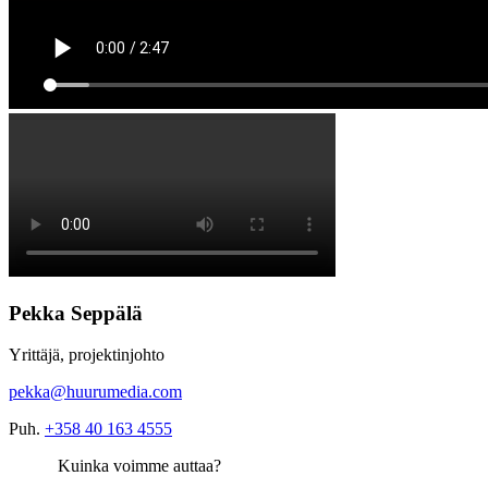
Pekka Seppälä
Yrittäjä, projektinjohto
pekka@huurumedia.com
Puh.
+358 40 163 4555
Kuinka voimme auttaa?