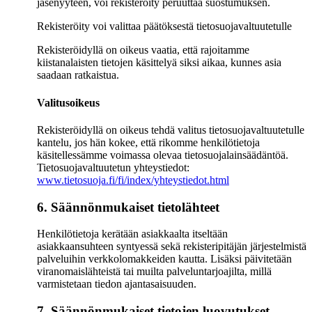
jäsenyyteen, voi rekisteröity peruuttaa suostumuksen.
Rekisteröity voi valittaa päätöksestä tietosuojavaltuutetulle
Rekisteröidyllä on oikeus vaatia, että rajoitamme
kiistanalaisten tietojen käsittelyä siksi aikaa, kunnes asia
saadaan ratkaistua.
Valitusoikeus
Rekisteröidyllä on oikeus tehdä valitus tietosuojavaltuutetulle
kantelu, jos hän kokee, että rikomme henkilötietoja
käsitellessämme voimassa olevaa tietosuojalainsäädäntöä.
Tietosuojavaltuutetun yhteystiedot:
www.tietosuoja.fi/fi/index/yhteystiedot.html
6. Säännönmukaiset tietolähteet
Henkilötietoja kerätään asiakkaalta itseltään
asiakkaansuhteen syntyessä sekä rekisteripitäjän järjestelmistä
palveluihin verkkolomakkeiden kautta. Lisäksi päivitetään
viranomaislähteistä tai muilta palveluntarjoajilta, millä
varmistetaan tiedon ajantasaisuuden.
7. Säännönmukaiset tietojen luovutukset