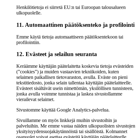
Henkilötietoja ei siirretä EU:n tai Euroopan talousalueen
ulkopuolelle.
11. Automaattinen päätöksenteko ja profilointi
Emme käytä tietoja automaattiseen päätöksentekoon tai
profilointiin.
12. Evästeet ja selailun seuranta
Keräämme käyttäjän päätelaitetta koskevia tietoja evästeiden
(”cookies”) ja muiden vastaavien tekniikoiden, kuten
selaimen paikallisen tietovaraston, avulla. Eväste on pieni
tekstitiedosto, jonka selain tallentaa käyttäjän päätelaitteelle.
Evästeet sisältävät usein nimettömän, yksilöllisen tunnisteen,
jonka avulla voimme tunnistaa ja laskea sivustollamme
vierailevat selaimet.
Sivustomme käyttää Google Analytics-palvelua.
Sivuillamme on myös linkkejä muihin sivustoihin ja
palveluihin. Me emme vastaa näiden ulkopuolisten sivustojen
yksityisyydensuojakäytännöistä tai sisällöistä. Kolmannet
osapuolet voivat asettaa evästeitä käyttäjän päätelaitteelle