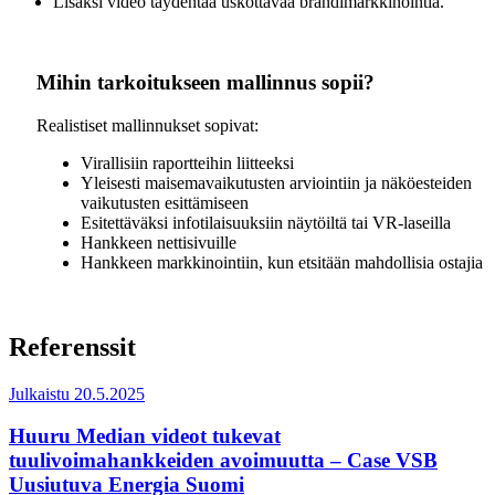
Lisäksi video täydentää uskottavaa brändimarkkinointia.
Mihin tarkoitukseen mallinnus sopii?
Realistiset mallinnukset sopivat:
Virallisiin raportteihin liitteeksi
Yleisesti maisemavaikutusten arviointiin ja näköesteiden
vaikutusten esittämiseen
Esitettäväksi infotilaisuuksiin näytöiltä tai VR-laseilla
Hankkeen nettisivuille
Hankkeen markkinointiin, kun etsitään mahdollisia ostajia
Referenssit
Julkaistu 20.5.2025
Huuru Median videot tukevat
tuulivoimahankkeiden avoimuutta – Case VSB
Uusiutuva Energia Suomi