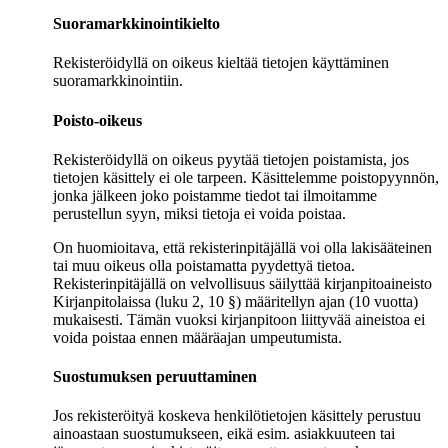
Suoramarkkinointikielto
Rekisteröidyllä on oikeus kieltää tietojen käyttäminen
suoramarkkinointiin.
Poisto-oikeus
Rekisteröidyllä on oikeus pyytää tietojen poistamista, jos
tietojen käsittely ei ole tarpeen. Käsittelemme poistopyynnön,
jonka jälkeen joko poistamme tiedot tai ilmoitamme
perustellun syyn, miksi tietoja ei voida poistaa.
On huomioitava, että rekisterinpitäjällä voi olla lakisääteinen
tai muu oikeus olla poistamatta pyydettyä tietoa.
Rekisterinpitäjällä on velvollisuus säilyttää kirjanpitoaineisto
Kirjanpitolaissa (luku 2, 10 §) määritellyn ajan (10 vuotta)
mukaisesti. Tämän vuoksi kirjanpitoon liittyvää aineistoa ei
voida poistaa ennen määräajan umpeutumista.
Suostumuksen peruuttaminen
Jos rekisteröityä koskeva henkilötietojen käsittely perustuu
ainoastaan suostumukseen, eikä esim. asiakkuuteen tai