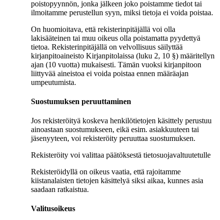
poistopyynnön, jonka jälkeen joko poistamme tiedot tai
ilmoitamme perustellun syyn, miksi tietoja ei voida poistaa.
On huomioitava, että rekisterinpitäjällä voi olla
lakisääteinen tai muu oikeus olla poistamatta pyydettyä
tietoa. Rekisterinpitäjällä on velvollisuus säilyttää
kirjanpitoaineisto Kirjanpitolaissa (luku 2, 10 §) määritellyn
ajan (10 vuotta) mukaisesti. Tämän vuoksi kirjanpitoon
liittyvää aineistoa ei voida poistaa ennen määräajan
umpeutumista.
Suostumuksen peruuttaminen
Jos rekisteröityä koskeva henkilötietojen käsittely perustuu
ainoastaan suostumukseen, eikä esim. asiakkuuteen tai
jäsenyyteen, voi rekisteröity peruuttaa suostumuksen.
Rekisteröity voi valittaa päätöksestä tietosuojavaltuutetulle
Rekisteröidyllä on oikeus vaatia, että rajoitamme
kiistanalaisten tietojen käsittelyä siksi aikaa, kunnes asia
saadaan ratkaistua.
Valitusoikeus