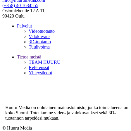
info@huurumedia.com
(+358) 40 1634555
Ostomiehentie 12 A 11,
90420 Oulu
Palvelut
Videotuotanto
Valokuvaus
3D-tuotanto
Tuulivoima
Tietoa meistä
TEAM HUURU
Referenssit
Yhteystiedot
Huuru Media on oululainen mainostoimisto, jonka toimialueena on
koko Suomi. Toteutamme video- ja valokuvaukset sekä 3D-
tuotannon tarpeidesi mukaan.
© Huuru Media
Digi- ja mainostoimisto Höyry Rovaniemi ja Oulu