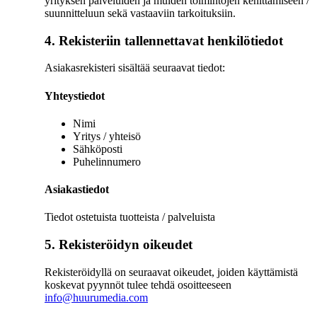
yrityksen palveluiden ja muiden toimintojen kehittämiseen /
suunnitteluun sekä vastaaviin tarkoituksiin.
4. Rekisteriin tallennettavat henkilötiedot
Asiakasrekisteri sisältää seuraavat tiedot:
Yhteystiedot
Nimi
Yritys / yhteisö
Sähköposti
Puhelinnumero
Asiakastiedot
Tiedot ostetuista tuotteista / palveluista
5. Rekisteröidyn oikeudet
Rekisteröidyllä on seuraavat oikeudet, joiden käyttämistä
koskevat pyynnöt tulee tehdä osoitteeseen
info@huurumedia.com