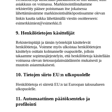
asiakkuus on voimassa. Markkinointilistaltamme
rekisteröity pääsee poistumaan itse jokaisessa
lähettämässämme markkinointisähköpostissamme olevan
linkin kautta taikka lähettämällä viestin osoitteeseen:
esimerkkimiest@esimerkki.fi
9. Henkilötietojen käsittelijät
Rekisterinpitäjä ja tämän työntekijät käsittelevät
henkilötietoja. Voimme myös ulkoistaa henkilötietojen
käsittelyn osittain kolmannelle osapuolelle, jolloin
takaamme sopimusjärjestelyin, että henkilötietoja käsitellään
voimassa olevan tietosuojalainsäädännön mukaisesti ja
muutoin asianmukaisesti.
10. Tietojen siirto EU:n ulkopuolelle
Henkilötietoja ei siirretä EU:n tai Euroopan talousalueen
ulkopuolelle.
11. Automaattinen päätöksenteko ja
profilointi