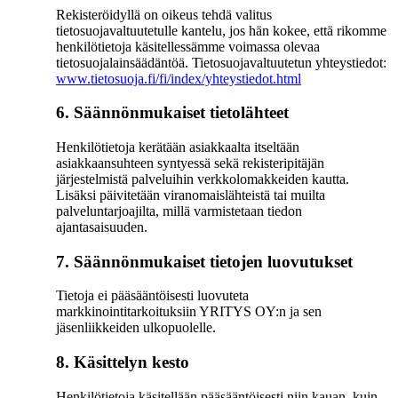
Rekisteröidyllä on oikeus tehdä valitus
tietosuojavaltuutetulle kantelu, jos hän kokee, että rikomme
henkilötietoja käsitellessämme voimassa olevaa
tietosuojalainsäädäntöä. Tietosuojavaltuutetun yhteystiedot:
www.tietosuoja.fi/fi/index/yhteystiedot.html
6. Säännönmukaiset tietolähteet
Henkilötietoja kerätään asiakkaalta itseltään
asiakkaansuhteen syntyessä sekä rekisteripitäjän
järjestelmistä palveluihin verkkolomakkeiden kautta.
Lisäksi päivitetään viranomaislähteistä tai muilta
palveluntarjoajilta, millä varmistetaan tiedon
ajantasaisuuden.
7. Säännönmukaiset tietojen luovutukset
Tietoja ei pääsääntöisesti luovuteta
markkinointitarkoituksiin YRITYS OY:n ja sen
jäsenliikkeiden ulkopuolelle.
8. Käsittelyn kesto
Henkilötietoja käsitellään pääsääntöisesti niin kauan, kuin