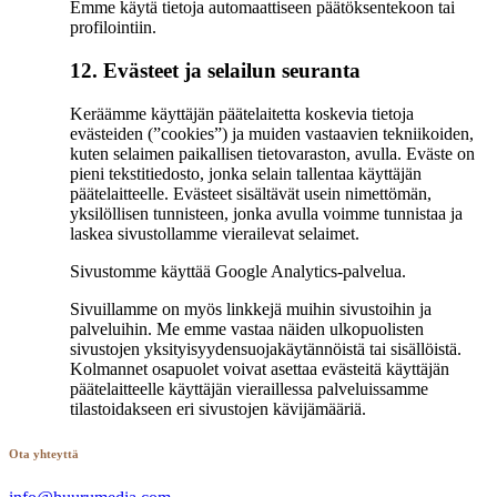
Emme käytä tietoja automaattiseen päätöksentekoon tai
profilointiin.
12. Evästeet ja selailun seuranta
Keräämme käyttäjän päätelaitetta koskevia tietoja
evästeiden (”cookies”) ja muiden vastaavien tekniikoiden,
kuten selaimen paikallisen tietovaraston, avulla. Eväste on
pieni tekstitiedosto, jonka selain tallentaa käyttäjän
päätelaitteelle. Evästeet sisältävät usein nimettömän,
yksilöllisen tunnisteen, jonka avulla voimme tunnistaa ja
laskea sivustollamme vierailevat selaimet.
Sivustomme käyttää Google Analytics-palvelua.
Sivuillamme on myös linkkejä muihin sivustoihin ja
palveluihin. Me emme vastaa näiden ulkopuolisten
sivustojen yksityisyydensuojakäytännöistä tai sisällöistä.
Kolmannet osapuolet voivat asettaa evästeitä käyttäjän
päätelaitteelle käyttäjän vieraillessa palveluissamme
tilastoidakseen eri sivustojen kävijämääriä.
Ota yhteyttä