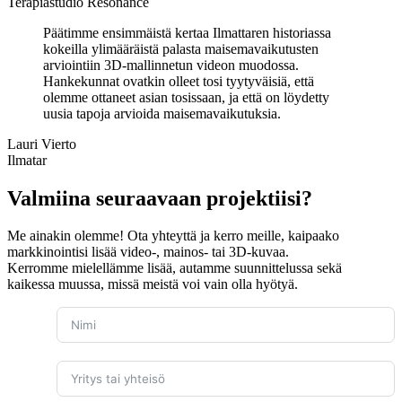
Terapiastudio Resonance
Päätimme ensimmäistä kertaa Ilmattaren historiassa
kokeilla ylimääräistä palasta maisemavaikutusten
arviointiin 3D-mallinnetun videon muodossa.
Hankekunnat ovatkin olleet tosi tyytyväisiä, että
olemme ottaneet asian tosissaan, ja että on löydetty
uusia tapoja arvioida maisemavaikutuksia.
Lauri Vierto
Ilmatar
Valmiina seuraavaan projektiisi?
Me ainakin olemme! Ota yhteyttä ja kerro meille, kaipaako
markkinointisi lisää video-, mainos- tai 3D-kuvaa.
Kerromme mielellämme lisää, autamme suunnittelussa sekä
kaikessa muussa, missä meistä voi vain olla hyötyä.