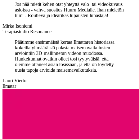
Jos nää mietit kehen otat yhteyttä valo- tai videokuvaus
asioissa - vahva suositus Huuru Medialle. Ihan mieletön
tiimi - Rouheva ja idearikas lupausten lunastaja!
Mirka Isoniemi
Terapiastudio Resonance
Päätimme ensimmäistä kertaa Ilmattaren historiassa
kokeilla ylimääräistä palasta maisemavaikutusten
arviointiin 3D-mallinnetun videon muodossa.
Hankekunnat ovatkin olleet tosi tyytyväisiä, että
olemme ottaneet asian tosissaan, ja että on löydetty
uusia tapoja arvioida maisemavaikutuksia.
Lauri Vierto
Ilmatar