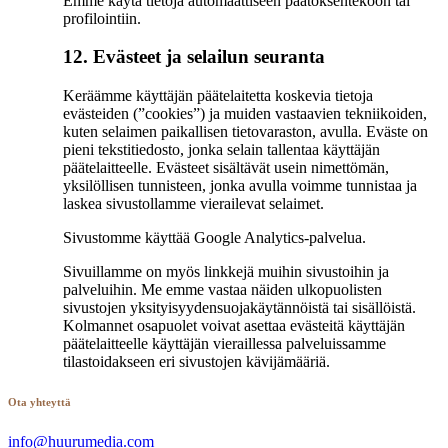
Emme käytä tietoja automaattiseen päätöksentekoon tai
profilointiin.
12. Evästeet ja selailun seuranta
Keräämme käyttäjän päätelaitetta koskevia tietoja
evästeiden (”cookies”) ja muiden vastaavien tekniikoiden,
kuten selaimen paikallisen tietovaraston, avulla. Eväste on
pieni tekstitiedosto, jonka selain tallentaa käyttäjän
päätelaitteelle. Evästeet sisältävät usein nimettömän,
yksilöllisen tunnisteen, jonka avulla voimme tunnistaa ja
laskea sivustollamme vierailevat selaimet.
Sivustomme käyttää Google Analytics-palvelua.
Sivuillamme on myös linkkejä muihin sivustoihin ja
palveluihin. Me emme vastaa näiden ulkopuolisten
sivustojen yksityisyydensuojakäytännöistä tai sisällöistä.
Kolmannet osapuolet voivat asettaa evästeitä käyttäjän
päätelaitteelle käyttäjän vieraillessa palveluissamme
tilastoidakseen eri sivustojen kävijämääriä.
Ota yhteyttä
info@huurumedia.com