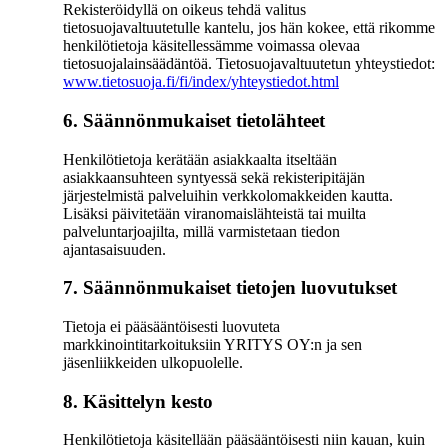
Rekisteröidyllä on oikeus tehdä valitus
tietosuojavaltuutetulle kantelu, jos hän kokee, että rikomme
henkilötietoja käsitellessämme voimassa olevaa
tietosuojalainsäädäntöä. Tietosuojavaltuutetun yhteystiedot:
www.tietosuoja.fi/fi/index/yhteystiedot.html
6. Säännönmukaiset tietolähteet
Henkilötietoja kerätään asiakkaalta itseltään
asiakkaansuhteen syntyessä sekä rekisteripitäjän
järjestelmistä palveluihin verkkolomakkeiden kautta.
Lisäksi päivitetään viranomaislähteistä tai muilta
palveluntarjoajilta, millä varmistetaan tiedon
ajantasaisuuden.
7. Säännönmukaiset tietojen luovutukset
Tietoja ei pääsääntöisesti luovuteta
markkinointitarkoituksiin YRITYS OY:n ja sen
jäsenliikkeiden ulkopuolelle.
8. Käsittelyn kesto
Henkilötietoja käsitellään pääsääntöisesti niin kauan, kuin