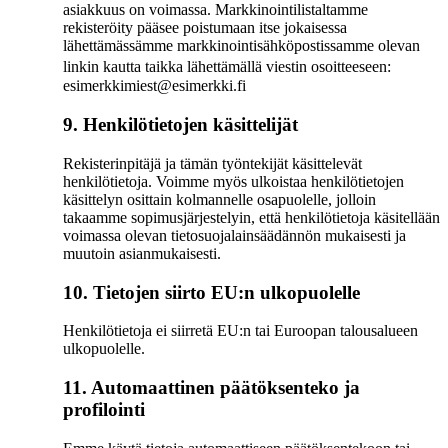
asiakkuus on voimassa. Markkinointilistaltamme
rekisteröity pääsee poistumaan itse jokaisessa
lähettämässämme markkinointisähköpostissamme olevan
linkin kautta taikka lähettämällä viestin osoitteeseen:
esimerkkimiest@esimerkki.fi
9. Henkilötietojen käsittelijät
Rekisterinpitäjä ja tämän työntekijät käsittelevät
henkilötietoja. Voimme myös ulkoistaa henkilötietojen
käsittelyn osittain kolmannelle osapuolelle, jolloin
takaamme sopimusjärjestelyin, että henkilötietoja käsitellään
voimassa olevan tietosuojalainsäädännön mukaisesti ja
muutoin asianmukaisesti.
10. Tietojen siirto EU:n ulkopuolelle
Henkilötietoja ei siirretä EU:n tai Euroopan talousalueen
ulkopuolelle.
11. Automaattinen päätöksenteko ja
profilointi