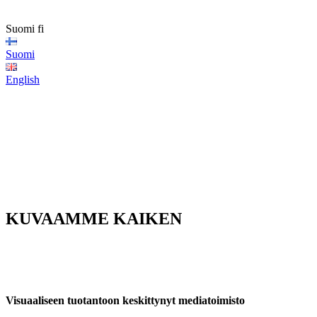
Suomi
fi
Suomi
English
KUVAAMME KAIKEN
Visu­aali­seen tuotan­toon keskit­tynyt media­toimisto