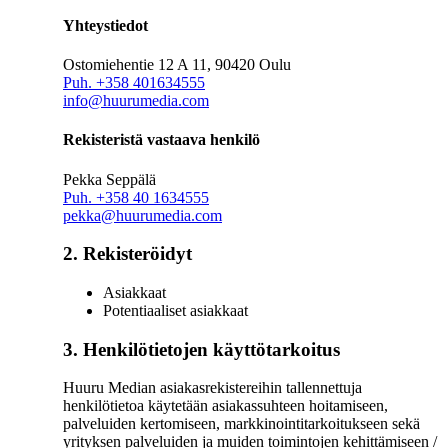
Yhteystiedot
Ostomiehentie 12 A 11, 90420 Oulu
Puh. +358 401634555
info@huurumedia.com
Rekisteristä vastaava henkilö
Pekka Seppälä
Puh. +358 40 1634555
pekka@huurumedia.com
2. Rekisteröidyt
Asiakkaat
Potentiaaliset asiakkaat
3. Henkilötietojen käyttötarkoitus
Huuru Median asiakasrekistereihin tallennettuja
henkilötietoa käytetään asiakassuhteen hoitamiseen,
palveluiden kertomiseen, markkinointitarkoitukseen sekä
yrityksen palveluiden ja muiden toimintojen kehittämiseen /