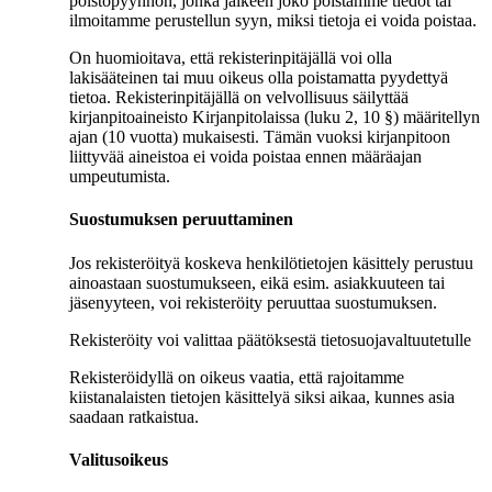
poistopyynnön, jonka jälkeen joko poistamme tiedot tai
ilmoitamme perustellun syyn, miksi tietoja ei voida poistaa.
On huomioitava, että rekisterinpitäjällä voi olla
lakisääteinen tai muu oikeus olla poistamatta pyydettyä
tietoa. Rekisterinpitäjällä on velvollisuus säilyttää
kirjanpitoaineisto Kirjanpitolaissa (luku 2, 10 §) määritellyn
ajan (10 vuotta) mukaisesti. Tämän vuoksi kirjanpitoon
liittyvää aineistoa ei voida poistaa ennen määräajan
umpeutumista.
Suostumuksen peruuttaminen
Jos rekisteröityä koskeva henkilötietojen käsittely perustuu
ainoastaan suostumukseen, eikä esim. asiakkuuteen tai
jäsenyyteen, voi rekisteröity peruuttaa suostumuksen.
Rekisteröity voi valittaa päätöksestä tietosuojavaltuutetulle
Rekisteröidyllä on oikeus vaatia, että rajoitamme
kiistanalaisten tietojen käsittelyä siksi aikaa, kunnes asia
saadaan ratkaistua.
Valitusoikeus