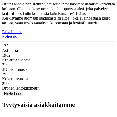
Huuru Media perustettiin yhteisestä intohimosta visuaalista kerrontaa
kohtaan. Olemme kasvaneet alan huippuosaajaksi, joka palvelee
laaja-alaisesti niin kotimaisia kuin kansainvälisiä asiakkaita.
Keskitymme luomaan laadukasta sisältöä, joka ei ainoastaan kerro
tarinaa, vaan myös vangitsee katsomaan ja herättää tunteita.
Palvelumme
Referenssit
137
Asiakasta
1962
Kuvattua videota
210
3D-mallinnusta
29
Kokemusvuotta
2100
Dronen lentokilometrit
Tyytyväisiä asiakkaitamme