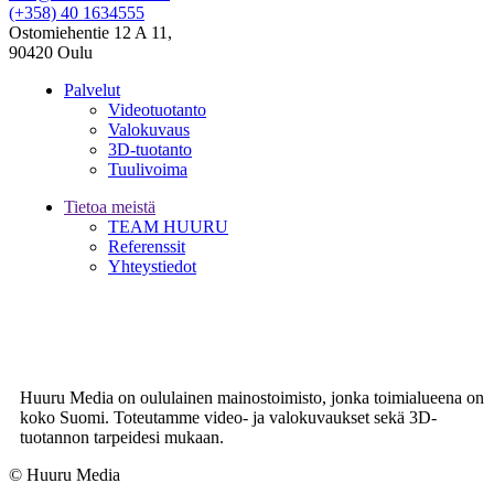
(+358) 40 1634555
Ostomiehentie 12 A 11,
90420 Oulu
Palvelut
Videotuotanto
Valokuvaus
3D-tuotanto
Tuulivoima
Tietoa meistä
TEAM HUURU
Referenssit
Yhteystiedot
Huuru Media on oululainen mainostoimisto, jonka toimialueena on
koko Suomi. Toteutamme video- ja valokuvaukset sekä 3D-
tuotannon tarpeidesi mukaan.
© Huuru Media
Digi- ja mainostoimisto Höyry Rovaniemi ja Oulu